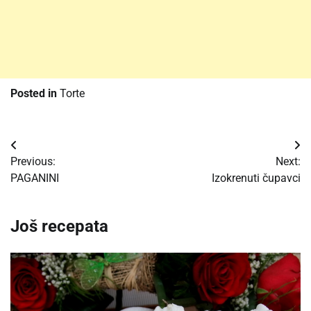
Posted in
Torte
Post
Previous:
Next:
navigation
PAGANINI
Izokrenuti čupavci
Još recepata