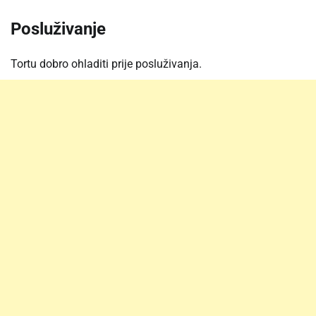
Posluživanje
Tortu dobro ohladiti prije posluživanja.