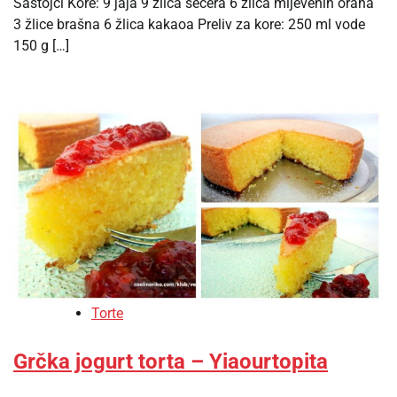
Sastojci Kore: 9 jaja 9 žlica šećera 6 žlica mljevenih oraha
3 žlice brašna 6 žlica kakaoa Preliv za kore: 250 ml vode
150 g […]
Torte
Grčka jogurt torta – Yiaourtopita