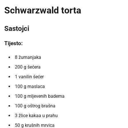
Schwarzwald torta
Sastojci
Tijesto:
8 žumanjaka
200 g šećera
1 vanilin šećer
100 g maslaca
100 g mljevenih badema
100 g oštrog brašna
3 žlice kakaa u prahu
50 g krušnih mrvica