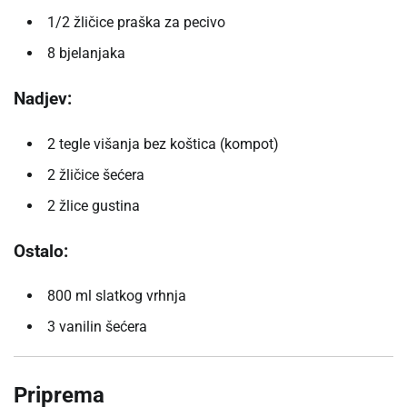
1/2 žličice praška za pecivo
8 bjelanjaka
Nadjev:
2 tegle višanja bez koštica (kompot)
2 žličice šećera
2 žlice gustina
Ostalo:
800 ml slatkog vrhnja
3 vanilin šećera
Priprema