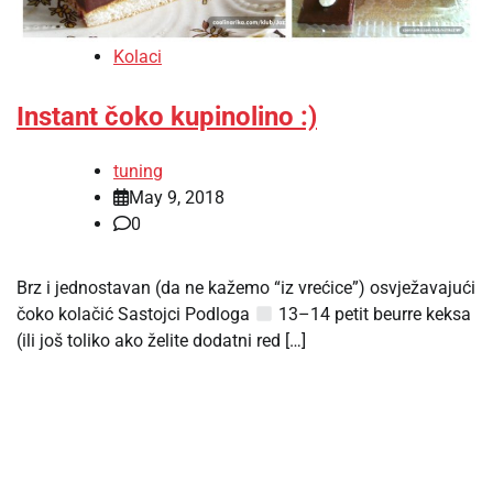
Kolaci
Instant čoko kupinolino :)
tuning
May 9, 2018
0
Brz i jednostavan (da ne kažemo “iz vrećice”) osvježavajući
čoko kolačić Sastojci Podloga
13–14 petit beurre keksa
(ili još toliko ako želite dodatni red […]