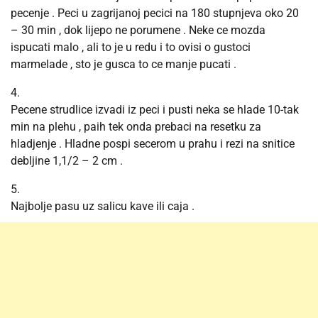
pecenje . Peci u zagrijanoj pecici na 180 stupnjeva oko 20
– 30 min , dok lijepo ne porumene . Neke ce mozda
ispucati malo , ali to je u redu i to ovisi o gustoci
marmelade , sto je gusca to ce manje pucati .
4.
Pecene strudlice izvadi iz peci i pusti neka se hlade 10-tak
min na plehu , paih tek onda prebaci na resetku za
hladjenje . Hladne pospi secerom u prahu i rezi na snitice
debljine 1,1/2 – 2 cm .
5.
Najbolje pasu uz salicu kave ili caja .