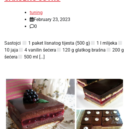
tuning
February 23, 2023
0
Sastojci
1 paket lisnatog tijesta (500 g)
1 l mlijeka
10 jaja
4 vanilin šećera
120 g glatkog brašna
200 g
šećera
500 ml […]