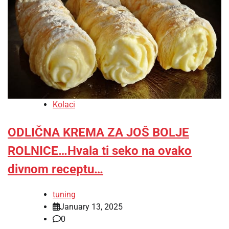
Kolaci
ODLIČNA KREMA ZA JOŠ BOLJE
ROLNICE…Hvala ti seko na ovako
divnom receptu…
tuning
January 13, 2025
0