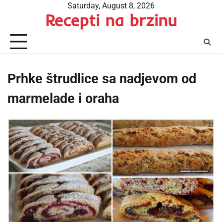
Skip
Saturday, August 8, 2026
Recepti na brzinu
to
content
Prhke štrudlice sa nadjevom od
marmelade i oraha