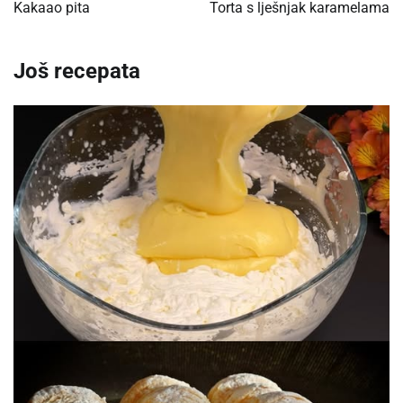
navigation
Kakaao pita
Torta s lješnjak karamelama
Još recepata