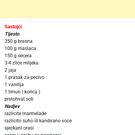
Sastojci
Tijesto
350 g brasna
100 g maslaca
150 g secera
3-4 zlice mlijeka
2 jaja
1 prasak za pecivo
1 vanilija
1 limun ( korica )
prstohvat soli
Nadjev
razlicite marmelade
razlicito suho ili kandirano voce
sjeckani orasi