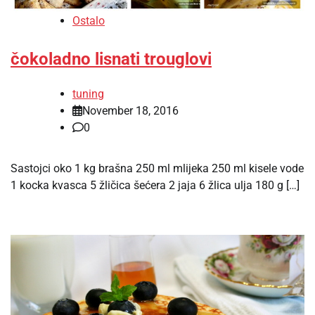
Ostalo
čokoladno lisnati trouglovi
tuning
November 18, 2016
0
Sastojci oko 1 kg brašna 250 ml mlijeka 250 ml kisele vode
1 kocka kvasca 5 žličica šećera 2 jaja 6 žlica ulja 180 g […]