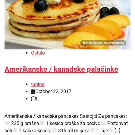
Ostalo
Amerikanske / kanadske palačinke
tuning
October 22, 2017
0
Amerikanske / kanadske pancakes Sastojci Za pancakes:
225 g brašna
1 kesica praška za pecivo
Prstohvat
soli
1 kašika šećera
315 ml mlijeka
1 jaje
[…]