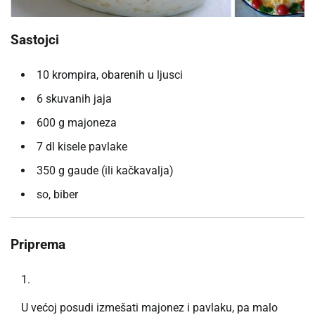
Sastojci
10 krompira, obarenih u ljusci
6 skuvanih jaja
600 g majoneza
7 dl kisele pavlake
350 g gaude (ili kačkavalja)
so, biber
Priprema
U većoj posudi izmešati majonez i pavlaku, pa malo