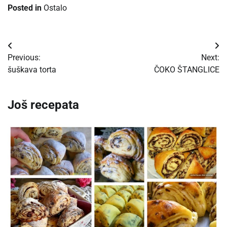
Posted in
Ostalo
Post
Previous:
Next:
navigation
šuškava torta
ČOKO ŠTANGLICE
Još recepata