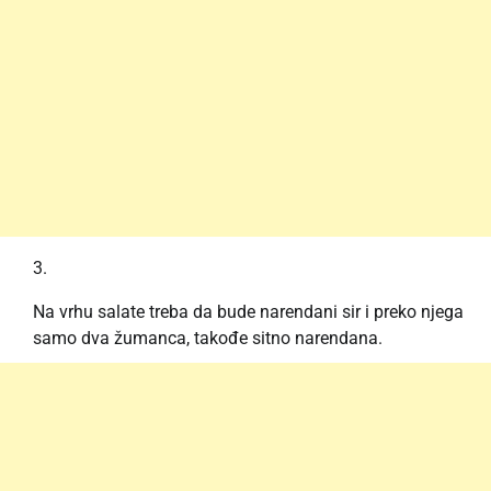
Na vrhu salate treba da bude narendani sir i preko njega
samo dva žumanca, takođe sitno narendana.