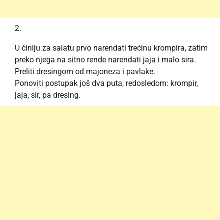
U činiju za salatu prvo narendati trećinu krompira, zatim
preko njega na sitno rende narendati jaja i malo sira.
Preliti dresingom od majoneza i pavlake.
Ponoviti postupak još dva puta, redosledom: krompir,
jaja, sir, pa dresing.