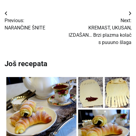
Post
Previous:
Next:
navigation
NARANČINE ŠNITE
KREMAST, UKUSAN,
IZDAŠAN… Brzi plazma kolač
s puuuno šlaga
Još recepata