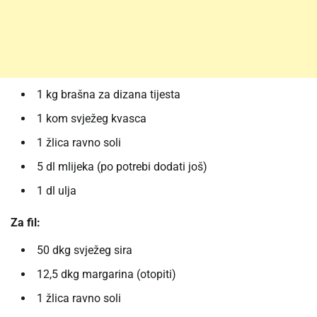
1 kg brašna za dizana tijesta
1 kom svježeg kvasca
1 žlica ravno soli
5 dl mlijeka (po potrebi dodati još)
1 dl ulja
Za fil:
50 dkg svježeg sira
12,5 dkg margarina (otopiti)
1 žlica ravno soli