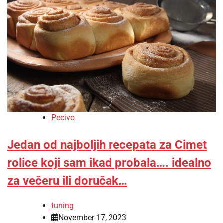
Pecivo
Jedan od najboljih recepata za Cimet
rolice koji sam ikad probala…. idealno
za večeru ili doručak…
tuning
November 17, 2023