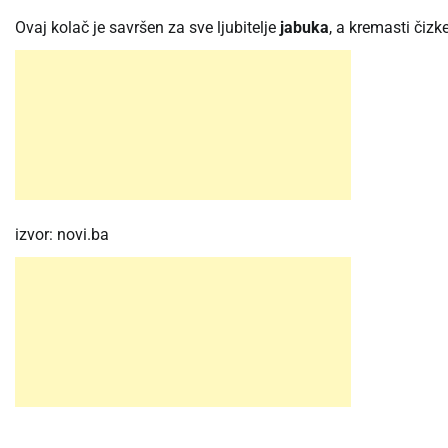
Ovaj kolač je savršen za sve ljubitelje
jabuka
, a kremasti čizk
izvor: novi.ba