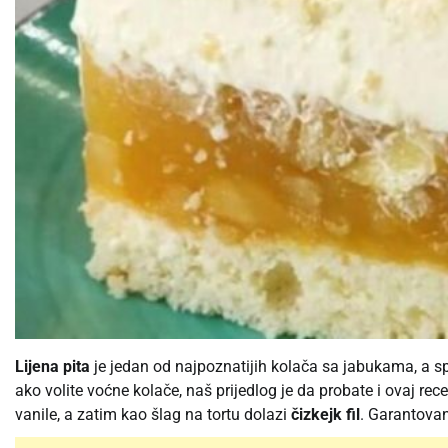
Lijena pita
je jedan od najpoznatijih kolača sa jabukama, a sp
ako volite voćne kolače, naš prijedlog je da probate i ovaj re
vanile, a zatim kao šlag na tortu dolazi
čizkejk fil
. Garantovan