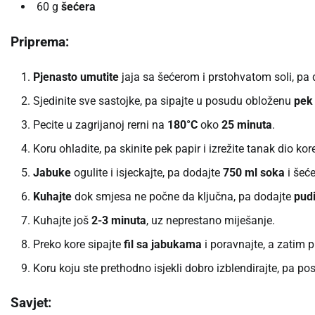
60 g
šećera
Priprema:
Pjenasto umutite
jaja sa šećerom i prstohvatom soli, pa
Sjedinite sve sastojke, pa sipajte u posudu obloženu
pek
Pecite u zagrijanoj rerni na
180°C
oko
25 minuta
.
Koru ohladite, pa skinite pek papir i izrežite tanak dio kor
Jabuke
ogulite i isjeckajte, pa dodajte
750 ml soka
i šeće
Kuhajte
dok smjesa ne počne da ključna, pa dodajte
pud
Kuhajte još
2-3 minuta
, uz neprestano miješanje.
Preko kore sipajte
fil sa jabukama
i poravnajte, a zatim
Koru koju ste prethodno isjekli dobro izblendirajte, pa p
Savjet: