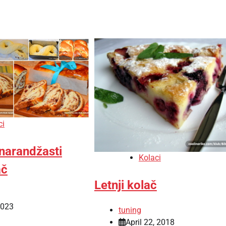
ci
narandžasti
Kolaci
ač
Letnji kolač
2023
tuning
April 22, 2018