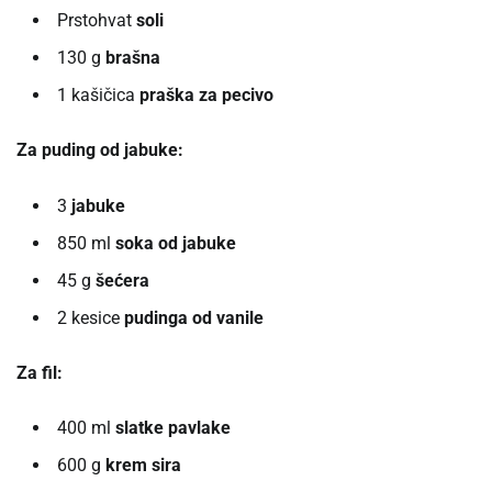
Prstohvat
soli
130 g
brašna
1 kašičica
praška za pecivo
Za puding od jabuke:
3
jabuke
850 ml
soka od jabuke
45 g
šećera
2 kesice
pudinga od vanile
Za fil:
400 ml
slatke pavlake
600 g
krem sira