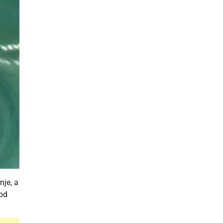
nje, a
 od