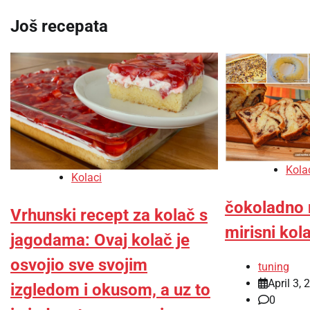
Još recepata
Kola
Kolaci
čokoladno 
Vrhunski recept za kolač s
mirisni kol
jagodama: Ovaj kolač je
osvojio sve svojim
tuning
April 3, 
izgledom i okusom, a uz to
0