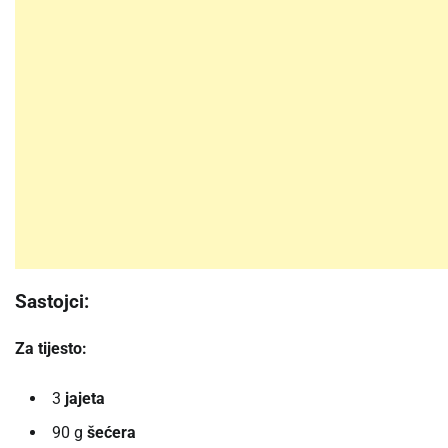
Sastojci:
Za tijesto:
3
jajeta
90 g
šećera