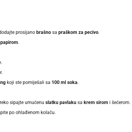
 dodajte prosijano
brašno
sa
praškom za pecivo
.
 papirom
.
e.
r.
ing
koji ste pomiješali sa
100 ml soka
.
 preko sipajte umućenu
slatku pavlaku
sa
krem sirom
i šećerom.
ospite po ohlađenom kolaču.