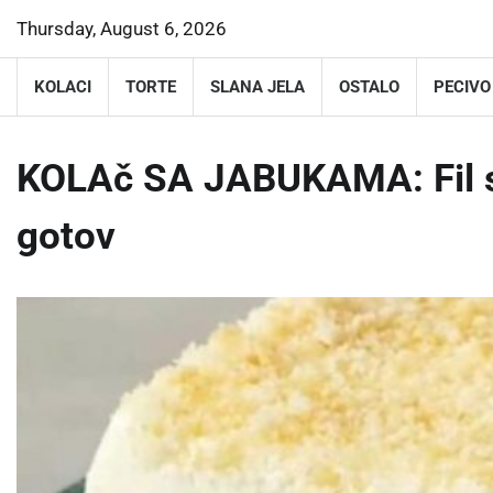
Skip
Thursday, August 6, 2026
to
content
KOLACI
TORTE
SLANA JELA
OSTALO
PECIVO
KOLAč SA JABUKAMA: Fil se
gotov