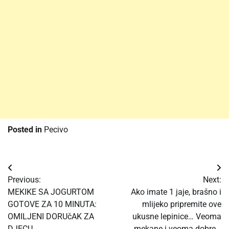
Posted in
Pecivo
Post
Previous:
Next:
navigation
MEKIKE SA JOGURTOM
Ako imate 1 jaje, brašno i
GOTOVE ZA 10 MINUTA:
mlijeko pripremite ove
OMILJENI DORUčAK ZA
ukusne lepinice… Veoma
DJECU
mekane i veoma dobre…