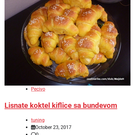
Pecivo
Lisnate koktel kiflice sa bundevom
tuning
October 23, 2017
0