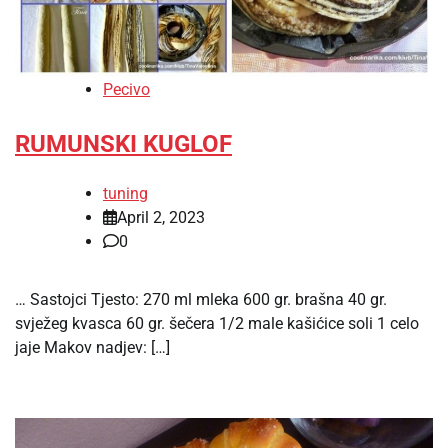
Pecivo
RUMUNSKI KUGLOF
tuning
April 2, 2023
0
… Sastojci Tjesto: 270 ml mleka 600 gr. brašna 40 gr.
svježeg kvasca 60 gr. šečera 1/2 male kašićice soli 1 celo
jaje Makov nadjev: […]