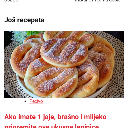
Još recepata
Pecivo
Ako imate 1 jaje, brašno i mlijeko
pripremite ove ukusne lepinice…