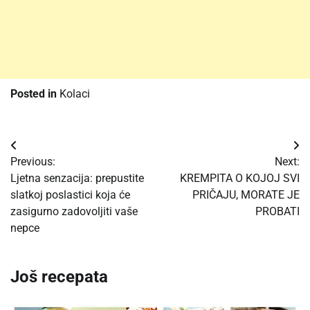
Posted in
Kolaci
Post
Previous:
Next:
navigation
Ljetna senzacija: prepustite
KREMPITA O KOJOJ SVI
slatkoj poslastici koja će
PRIČAJU, MORATE JE
zasigurno zadovoljiti vaše
PROBATI
nepce
Još recepata