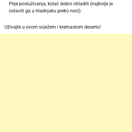
Prije posluživanja, kolač dobro ohladiti (najbolje je
ostaviti ga u hladnjaku preko noći).
Uživajte u ovom svježem i kremastom desertu!