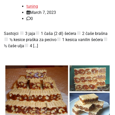
tuning
March 7, 2023
0
Sastojci
3 jaja
1 čaša (2 dl) šećera
2 čaše brašna
½ kesice praška za pecivo
1 kesica vanilin šećera
½ čaše ulja
4 […]