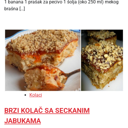
1 banana 1 prašak za pecivo 1 šolja (oko 250 ml) mekog
brašna […]
Kolaci
BRZI KOLAČ SA SECKANIM
JABUKAMA