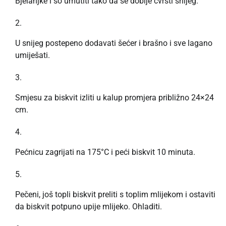
Bjelanjke i so umutiti tako da se dobije čvrsti snijeg.
U snijeg postepeno dodavati šećer i brašno i sve lagano
umiješati.
Smjesu za biskvit izliti u kalup promjera približno 24×24
cm.
Pećnicu zagrijati na 175°C i peći biskvit 10 minuta.
Pečeni, još topli biskvit preliti s toplim mlijekom i ostaviti
da biskvit potpuno upije mlijeko. Ohladiti.