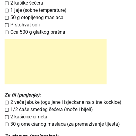
▢ 2 kašike šećera
▢ 1 jaje (sobne temperature)
▢ 50 g otopljenog maslaca
▢ Prstohvat soli
▢ Cca 500 g glatkog brašna
Za fil (punjenje):
▢ 2 veće jabuke (oguljene i isjeckane na sitne kockice)
▢ 1/2 čaše smeđeg šećera (može i bijeli)
▢ 2 kašičice cimeta
▢ 30 g omekšanog maslaca (za premazivanje tijesta)