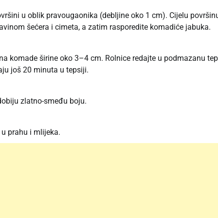
vršini u oblik pravougaonika (debljine oko 1 cm). Cijelu površin
nom šećera i cimeta, a zatim rasporedite komadiće jabuka.
cite na komade širine oko 3–4 cm. Rolnice redajte u podmazanu tep
u još 20 minuta u tepsiji.
dobiju zlatno-smeđu boju.
 u prahu i mlijeka.