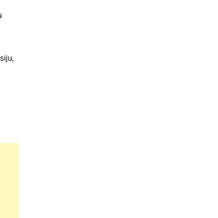
u
siju,