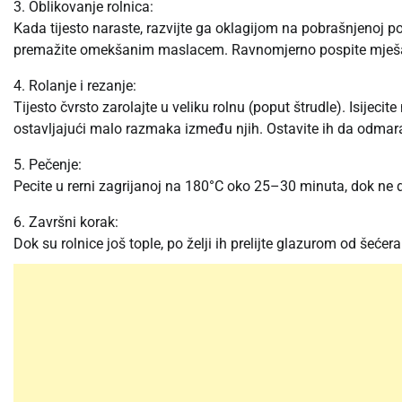
3. Oblikovanje rolnica:
Kada tijesto naraste, razvijte ga oklagijom na pobrašnjenoj po
premažite omekšanim maslacem. Ravnomjerno pospite mješavi
4. Rolanje i rezanje:
Tijesto čvrsto zarolajte u veliku rolnu (poput štrudle). Isije
ostavljajući malo razmaka između njih. Ostavite ih da odmaraj
5. Pečenje:
Pecite u rerni zagrijanoj na 180°C oko 25–30 minuta, dok ne 
6. Završni korak:
Dok su rolnice još tople, po želji ih prelijte glazurom od šećera