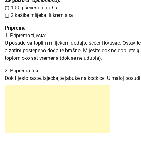
Za glazuru (opcionalno):
▢ 100 g šećera u prahu
▢ 2 kašike mlijeka ili krem sira
Priprema
1. Priprema tijesta:
U posudu sa toplim mlijekom dodajte šećer i kvasac. Ostavite
a zatim postepeno dodajte brašno. Mijesite dok ne dobijete glat
toplom oko sat vremena (dok se ne udupla).
2. Priprema fila:
Dok tijesto raste, isjeckajte jabuke na kockice. U maloj posudi