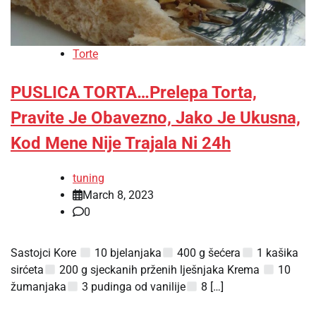
Torte
PUSLICA TORTA…Prelepa Torta,
Pravite Je Obavezno, Jako Je Ukusna,
Kod Mene Nije Trajala Ni 24h
tuning
March 8, 2023
0
Sastojci Kore
10 bjelanjaka
400 g šećera
1 kašika
sirćeta
200 g sjeckanih prženih lješnjaka Krema
10
žumanjaka
3 pudinga od vanilije
8 […]