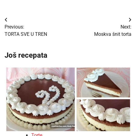
Post
Previous:
Next:
navigation
TORTA SVE U TREN
Moskva šnit torta
Još recepata
Torte