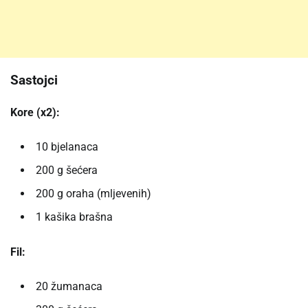
Sastojci
Kore (x2):
10 bjelanaca
200 g šećera
200 g oraha (mljevenih)
1 kašika brašna
Fil:
20 žumanaca