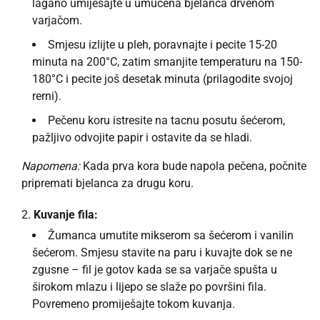
lagano umiješajte u umućena bjelanca drvenom
varjačom.
Smjesu izlijte u pleh, poravnajte i pecite 15-20
minuta na 200°C, zatim smanjite temperaturu na 150-
180°C i pecite još desetak minuta (prilagodite svojoj
rerni).
Pečenu koru istresite na tacnu posutu šećerom,
pažljivo odvojite papir i ostavite da se hladi.
Napomena:
Kada prva kora bude napola pečena, počnite
pripremati bjelanca za drugu koru.
Kuvanje fila:
Žumanca umutite mikserom sa šećerom i vanilin
šećerom. Smjesu stavite na paru i kuvajte dok se ne
zgusne – fil je gotov kada se sa varjače spušta u
širokom mlazu i lijepo se slaže po površini fila.
Povremeno promiješajte tokom kuvanja.