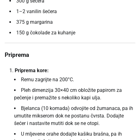
300 g šećera
1–2 vanilin šećera
375 g margarina
150 g čokolade za kuhanje
Priprema
Priprema kore:
Rernu zagrijte na 200°C.
Pleh dimenzija 30×40 cm obložite papirom za
pečenje i premažite s nekoliko kapi ulja.
Bjelanca (10 komada) odvojite od žumanaca, pa ih
umutite mikserom dok ne postanu čvrsta. Dodajte
šećer i nastavite mutiti dok se ne otopi.
U mljevene orahe dodajte kašiku brašna, pa ih