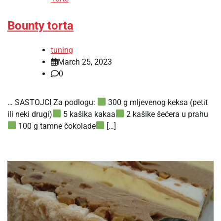
Bounty torta
tuning
March 25, 2023
0
… SASTOJCI Za podlogu:
300 g mljevenog keksa (petit
ili neki drugi)
5 kašika kakaa
2 kašike šećera u prahu
100 g tamne čokolade
[…]