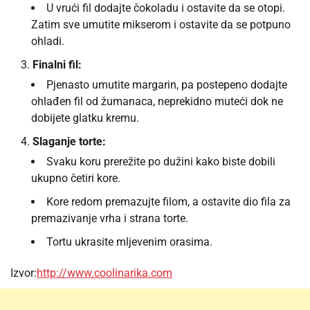
U vrući fil dodajte čokoladu i ostavite da se otopi.
Zatim sve umutite mikserom i ostavite da se potpuno
ohladi.
Finalni fil:
Pjenasto umutite margarin, pa postepeno dodajte
ohlađen fil od žumanaca, neprekidno muteći dok ne
dobijete glatku kremu.
Slaganje torte:
Svaku koru prerežite po dužini kako biste dobili
ukupno četiri kore.
Kore redom premazujte filom, a ostavite dio fila za
premazivanje vrha i strana torte.
Tortu ukrasite mljevenim orasima.
Izvor:
http://www.coolinarika.com