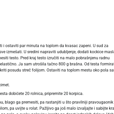
ti i ostaviti par minuta na toplom da kvasac zapeni. U sud za
sve izmešati. U sredini napraviti udubljenje, dodati kockice masl
iti testo. Pred kraj testo izručiti na malo pobrašnjenu radnu
 elastično. Ja sam utrošila tačno 800 g brašna. Od testa formira
kriti posudu streč folijom. Ostaviti na toplom mestu oko pola sa
cimet.
testa dobićete 20 rolnica, pripremite 20 korpica.
, blago ga premesiti, pa rastanjiti u što pravilniji pravougaonik
m, pa uvijte u rolat. Pažljivo ga još malo izvaljajte i sabijte kra