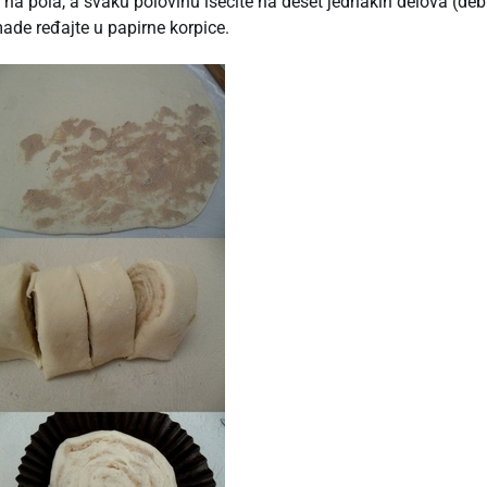
 na pola, a svaku polovinu isecite na deset jednakih delova (deb
ade ređajte u papirne korpice.