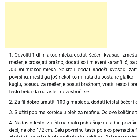
Odvojiti 1 dl mlakog mleka, dodati šećer i kvasac, izmeša
mešenje prosejati brašno, dodati so i mleveni karanfilić, pa 
350 ml mlakog mleka. Na kraju dodati nadošli kvasac i zames
površinu, mesiti ga još nekoliko minuta da postane glatko i
kuglu, posudu za mešenje posuti brašnom, vratiti testo i pre
testo treba da naraste i udvostruči se.
Za fil dobro umutiti 100 g maslaca, dodati kristal šećer i 
Složiti papirne korpice u pleh za mafine. Od ove količine 
Nadošlo testo izručiti na malo pobrašnjenu radnu površinu
debljine oko 1/2 cm. Celu površinu testa polako premažite filo