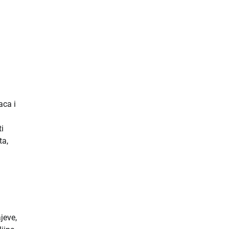
aca i
ti
ta,
jeve,