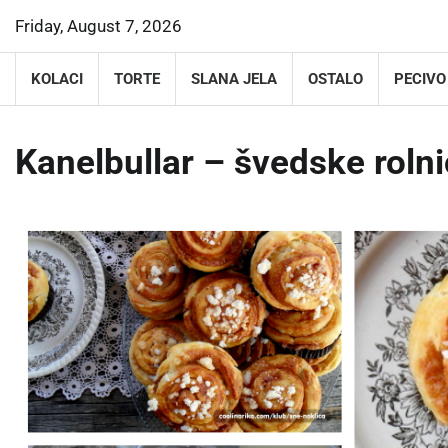
Skip
Friday, August 7, 2026
to
content
KOLACI
TORTE
SLANA JELA
OSTALO
PECIVO
Kanelbullar – švedske roln