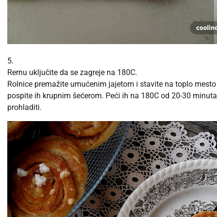
5.
Rernu uključite da se zagreje na 180C.
Rolnice premažite umućenim jajetom i stavite na toplo mesto
pospite ih krupnim šećerom. Peći ih na 180C od 20-30 minuta,
prohladiti.