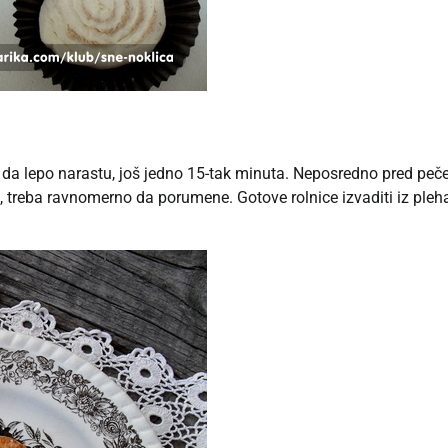
 da lepo narastu, još jedno 15-tak minuta. Neposredno pred peč
 treba ravnomerno da porumene. Gotove rolnice izvaditi iz pleha