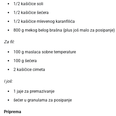
1/2 kašičice soli
1/2 kašičice šećera
1/2 kašičice mlevenog karanfilića
800 g mekog belog brašna (plus još malo za posipanje)
Za fil:
100 g maslaca sobne temperature
100 g šećera
2 kašičice cimeta
I još:
1 jaje za premazivanje
šećer u granulama za posipanje
Priprema