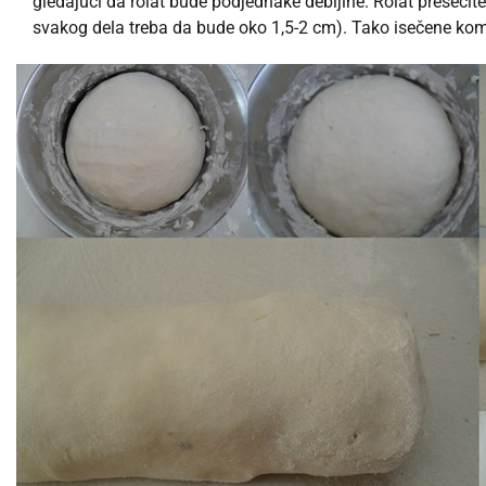
gledajući da rolat bude podjednake debljine. Rolat presecite
svakog dela treba da bude oko 1,5-2 cm). Tako isečene kom