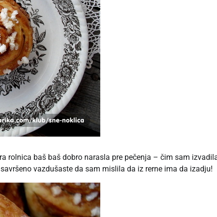
ra rolnica baš baš dobro narasla pre pečenja – čim sam izvadil
e savršeno vazdušaste da sam mislila da iz rerne ima da izadju!