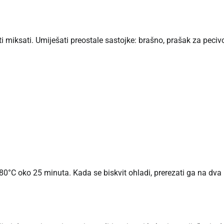
iti miksati. Umiješati preostale sastojke: brašno, prašak za peciv
 180°C oko 25 minuta. Kada se biskvit ohladi, prerezati ga na dva