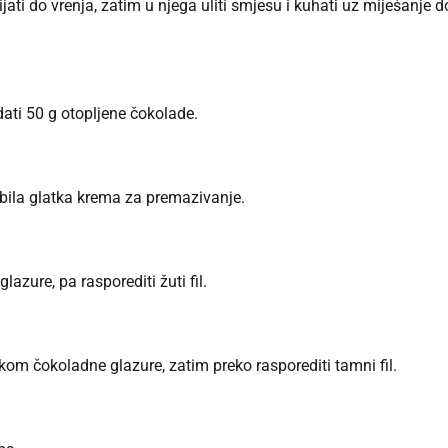
ijati do vrenja, zatim u njega uliti smjesu i kuhati uz miješanje d
dati 50 g otopljene čokolade.
obila glatka krema za premazivanje.
zure, pa rasporediti žuti fil.
kom čokoladne glazure, zatim preko rasporediti tamni fil.