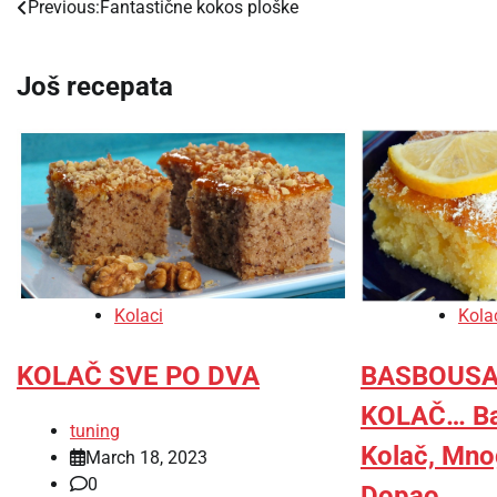
Previous:
Fantastične kokos ploške
Post
navigation
Još recepata
Kola
Kolaci
BASBOUSA
KOLAČ SVE PO DVA
KOLAČ… Ba
tuning
Kolač, Mn
March 18, 2023
0
Dopao