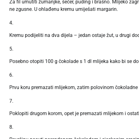
Za fil umutiti žumanjke, šećer, puding i brašno. Mlijeko zagr
ne zgusne. U ohlađenu kremu umiješati margarin.
Kremu podijeliti na dva dijela – jedan ostaje žut, u drugi do
Posebno otopiti 100 g čokolade s 1 dl mlijeka kako bi se d
Prvu koru premazati mlijekom, zatim polovinom čokoladne gla
Poklopiti drugom korom, opet je premazati mlijekom i ostat