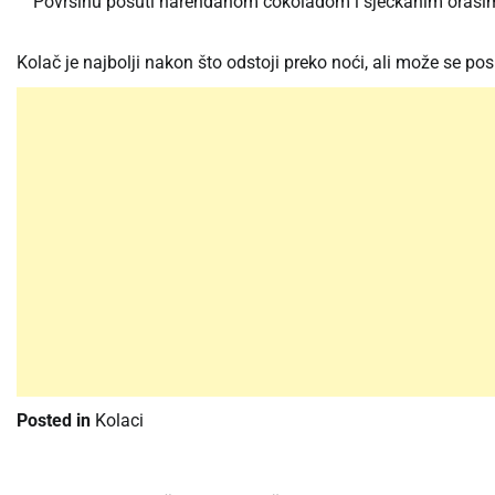
Površinu posuti narendanom čokoladom i sjeckanim orasi
Kolač je najbolji nakon što odstoji preko noći, ali može se poslu
Posted in
Kolaci