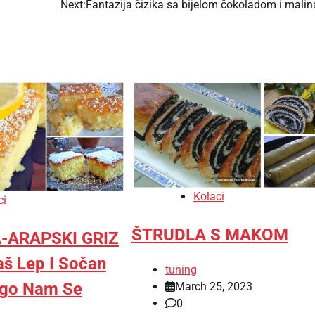
Next:
Fantazija čizika sa bijelom čokoladom i mali
Kolaci
ci
ŠTRUDLA S MAKOM
-ARAPSKI GRIZ
š Lep I Sočan
tuning
ogo Nam Se
March 25, 2023
0