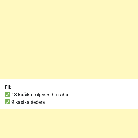
Fil:
18 kašika mljevenih oraha
9 kašika šećera