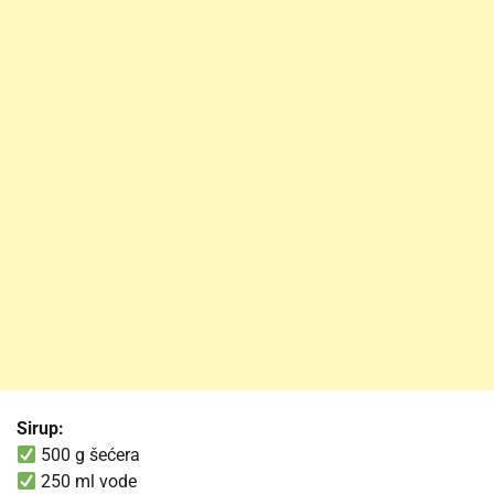
Sirup:
500 g šećera
250 ml vode