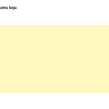
latnu boju
.