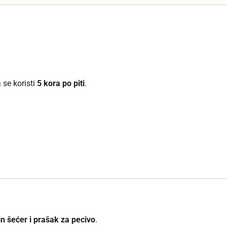
a se koristi
5 kora po piti
.
ilin šećer i prašak za pecivo
.