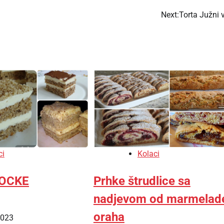
Next:
Torta Južni 
ci
Kolaci
OCKE
Prhke štrudlice sa
nadjevom od marmelade
oraha
2023