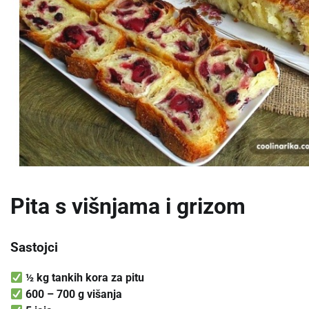
Pita s višnjama i grizom
Sastojci
½ kg tankih kora za pitu
600 – 700 g višanja