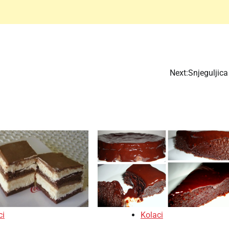
Next:
Snjeguljica
ci
Kolaci