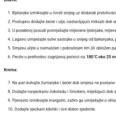
Bjelanjke izmiksajte u čvrsti snijeg uz dodatak prstohvata
Postupno dodajte šećer i ulje, nastavljajući miksati dok 
U posebnoj posudi pomiješajte mljevene lješnjake, mljeven
Lagano umiješajte suhe sastojke u snijeg od bjelanjaka,
Smjesu ulijte u namašćen i pobrašnjen lim (ili obložen p
Pecite u prethodno zagrijanoj pećnici na
180°C oko 25 m
Krema:
Na pari kuhajte žumanjke i šećer dok smjesa ne postane 
Dodajte nasjeckanu čokoladu i Snickers, miješajući dok s
Pjenasto izmiksajte margarin, zatim ga umiješajte u ohl
Dodajte sjeckani kikiriki i sve dobro sjedinite.