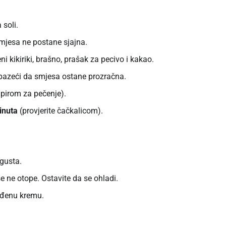
 soli.
smjesa ne postane sjajna.
i kikiriki, brašno, prašak za pecivo i kakao.
 pazeći da smjesa ostane prozračna.
apirom za pečenje).
inuta
(provjerite čačkalicom).
gusta.
e ne otope. Ostavite da se ohladi.
ađenu kremu.