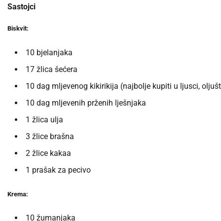
Sastojci
Biskvit:
10 bjelanjaka
17 žlica šećera
10 dag mljevenog kikirikija (najbolje kupiti u ljusci, oljušti
10 dag mljevenih prženih lješnjaka
1 žlica ulja
3 žlice brašna
2 žlice kakaa
1 prašak za pecivo
Krema:
10 žumanjaka