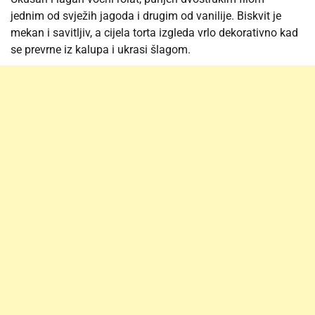
jednim od svježih jagoda i drugim od vanilije. Biskvit je
mekan i savitljiv, a cijela torta izgleda vrlo dekorativno kad
se prevrne iz kalupa i ukrasi šlagom.