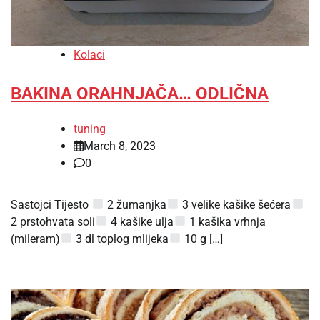
Kolaci
BAKINA ORAHNJAČA… ODLIČNA
tuning
March 8, 2023
0
Sastojci Tijesto
2 žumanjka
3 velike kašike šećera
2 prstohvata soli
4 kašike ulja
1 kašika vrhnja
(mileram)
3 dl toplog mlijeka
10 g […]