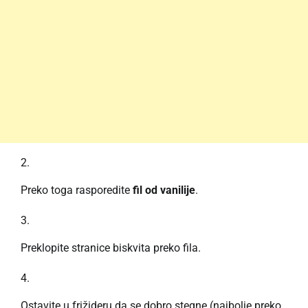
Preko toga rasporedite
fil od vanilije
.
Preklopite stranice biskvita preko fila.
Ostavite u frižideru da se dobro stegne (najbolje preko