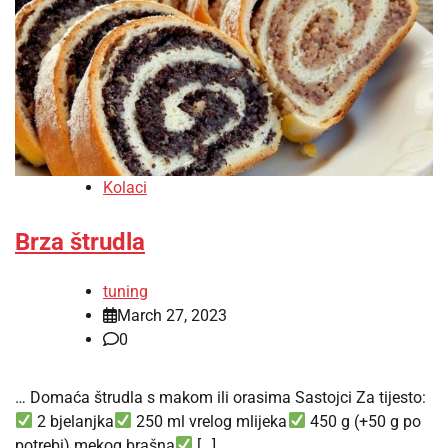
Kolaci
Brza štrudla
tuning
March 27, 2023
0
… Domaća štrudla s makom ili orasima Sastojci Za tijesto:
2 bjelanjka
250 ml vrelog mlijeka
450 g (+50 g po
potrebi) mekog brašna
[…]