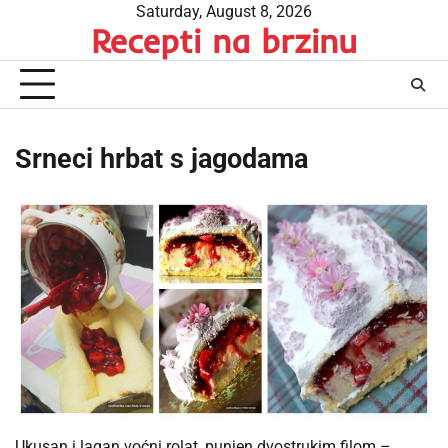
Skip
Saturday, August 8, 2026
Recepti na brzinu
to
content
Srneci hrbat s jagodama
Ukusan i lagan voćni rolat, punjen dvostrukim filom –