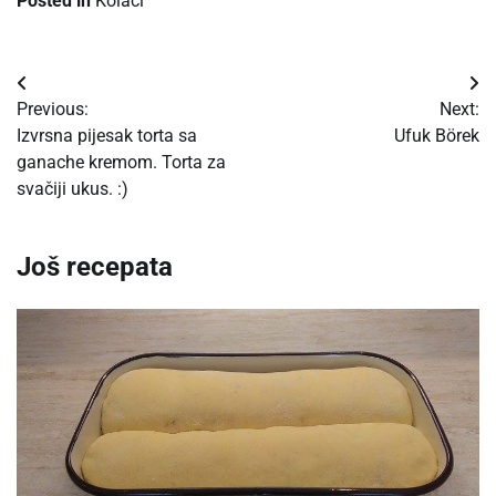
Posted in
Kolaci
Post
Previous:
Next:
navigation
Izvrsna pijesak torta sa
Ufuk Börek
ganache kremom. Torta za
svačiji ukus. :)
Još recepata