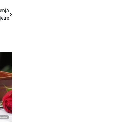
enja
jetre