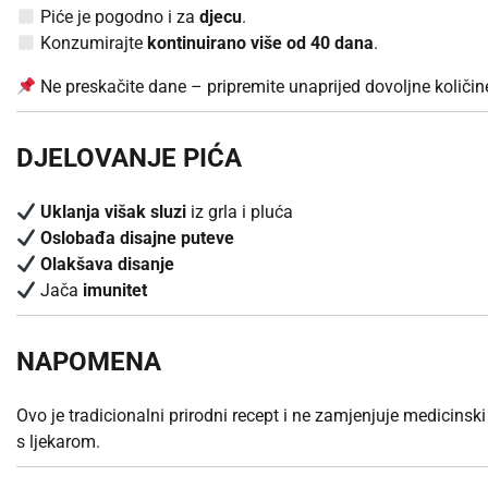
Piće je pogodno i za
djecu
.
Konzumirajte
kontinuirano više od 40 dana
.
Ne preskačite dane – pripremite unaprijed dovoljne količine 
DJELOVANJE PIĆA
Uklanja višak sluzi
iz grla i pluća
Oslobađa disajne puteve
Olakšava disanje
Jača
imunitet
NAPOMENA
Ovo je tradicionalni prirodni recept i ne zamjenjuje medicins
s ljekarom.