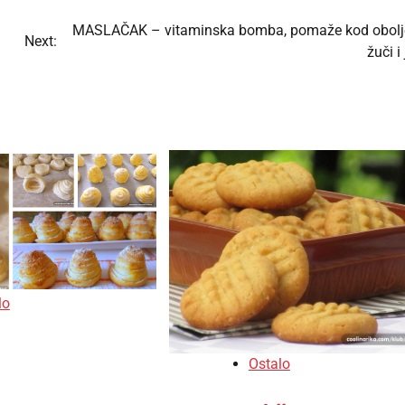
MASLAČAK – vitaminska bomba, pomaže kod obolj
Next:
žuči i 
lo
Ostalo