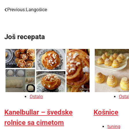
Previous:
Langošice
Post
navigation
Još recepata
Ostalo
Osta
Kanelbullar – švedske
Košnice
rolnice sa cimetom
tuning