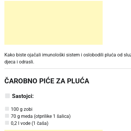
Kako biste ojačali imunološki sistem i oslobodili pluća od s
djeca i odrasli.
ČAROBNO PIĆE ZA PLUĆA
Sastojci:
100 g zobi
70 g meda (otprilike 1 šalica)
0,2 l vode (1 čaša)