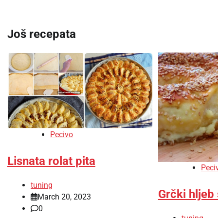
navigation
Još recepata
Pecivo
Lisnata rolat pita
Peci
tuning
Grčki hljeb
March 20, 2023
0