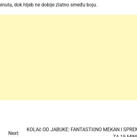
inuta, dok hljeb ne dobije zlatno smeđu boju.
KOLAč OD JABUKE: FANTASTIčNO MEKAN I SPR
Next:
ZA 15 MIN