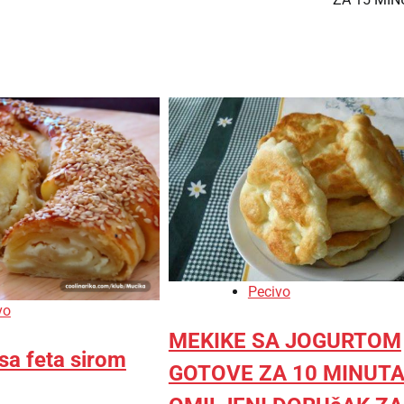
Pecivo
vo
MEKIKE SA JOGURTOM
 sa feta sirom
GOTOVE ZA 10 MINUTA