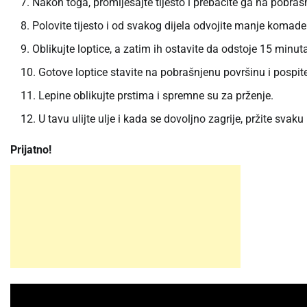
Nakon toga, promiješajte tijesto i prebacite ga na pobraš
Polovite tijesto i od svakog dijela odvojite manje komade
Oblikujte loptice, a zatim ih ostavite da odstoje 15 minut
Gotove loptice stavite na pobrašnjenu površinu i pospite
Lepine oblikujte prstima i spremne su za prženje.
U tavu ulijte ulje i kada se dovoljno zagrije, pržite svak
Prijatno!