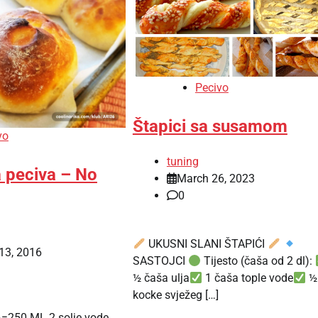
Pecivo
Štapici sa susamom
vo
tuning
a peciva – No
March 26, 2023
0
UKUSNI SLANI ŠTAPIĆI
13, 2016
SASTOJCI
Tijesto (čaša od 2 dl):
½ čaša ulja
1 čaša tople vode
½
kocke svježeg […]
=250 ML 2 solje vode