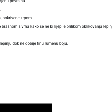
njenu površinu.
.
a, pokrivene krpom.
 brašnom s vrha kako se ne bi lijepile prilikom oblikovanja lepin
u lepinju dok ne dobije finu rumenu boju.