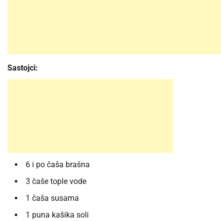
Sastojci:
6 i po čaša brašna
3 čaše tople vode
1 čaša susama
1 puna kašika soli