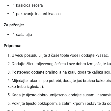
1 kašičica šećera
1 pakovanje instant kvasca
Za prženje:
1 čaša ulja
Priprema:
U veću posudu ulijte 3 čaše tople vode i dodajte kvasac.
Dodajte žlicu mljevenog šećera i sve dobro izmiješajte ka
Postepeno dodajte brašno, a na kraju dodajte kašiku soli
Miješajte rukom i, po potrebi, dodajte još brašna kako bis
kako treba izgledati).
Kada je tijesto dobro umijeseno, dodajte susam i nastavit
Pokrijte tijesto poklopcem, a zatim krpom i ostavite da o