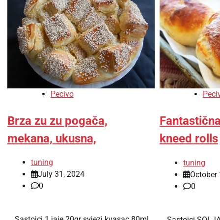
Pecivo
Peci
Brza zu zu pogača,
Fantastičn
mekana, ukusna,
kneed rolls
tuning
tuning
July 31, 2024
October 
0
0
… Sastojci 1 jaje 20gr svjezi kvasac 80ml
… Sastojci SOLJA