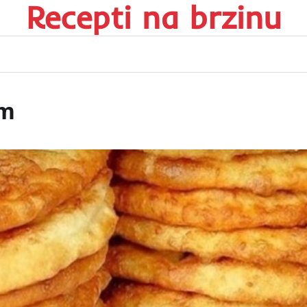
Recepti na brzinu
om