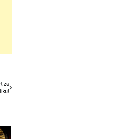
t za
liku!