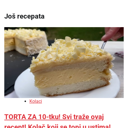
Još recepata
Kolaci
TORTA ZA 10-tku! Svi traže ovaj
recept! Kolač koji se topi u ustima!