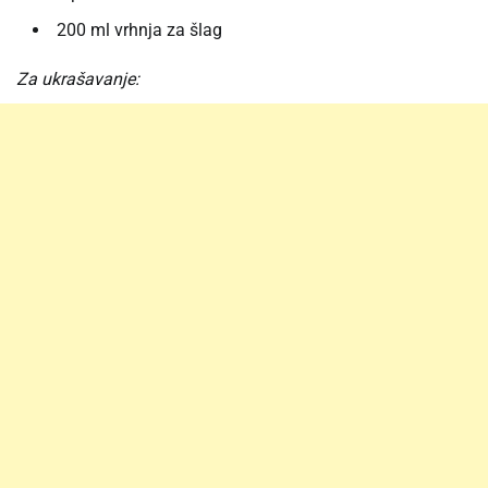
200 ml vrhnja za šlag
Za ukrašavanje: