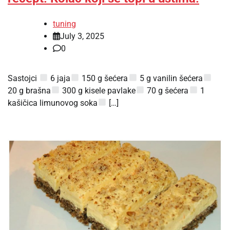
tuning
July 3, 2025
0
Sastojci
6 jaja
150 g šećera
5 g vanilin šećera
20 g brašna
300 g kisele pavlake
70 g šećera
1
kašičica limunovog soka
[…]