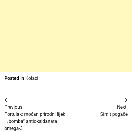
Posted in
Kolaci
Post
Previous:
Next:
navigation
Portulak: moćan prirodni lijek
Simit pogače
i „bomba“ antioksidanata i
omega-3