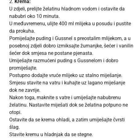
Krema:
U zdjeli, prelijte želatinu hladnom vodom i ostavite da
nabubri oko 10 minuta.
U međuvremenu, ulijte 400 ml mlijeka u posudu i pustite
da prokuha.
Pomiješajte puding i Gussnel s preostalim mlijekom, a u
posebnoj zdjeli dobro izmiksajte žumanjke, šećer i vanilin
šećer dok smjesa ne postane pjenasta.
Umiješajte razmućeni puding s Gussnelom i dobro
promiješajte.
Postupno dodajte vruće mlijeko uz stalno miješanje.
Smjesu stavite na vatru i kuhajte uz lagano miješanje
dok ne zavrije.
Nakon toga, maknite s vatre i umiješajte nabubrenu
želatinu. Nastavite miješati dok se želatina potpuno ne
otopi.
Ostavite da se krema ohladi, a zatim umiješajte čvrsti
šlag.
Stavite kremu u hladnjak da se stegne.