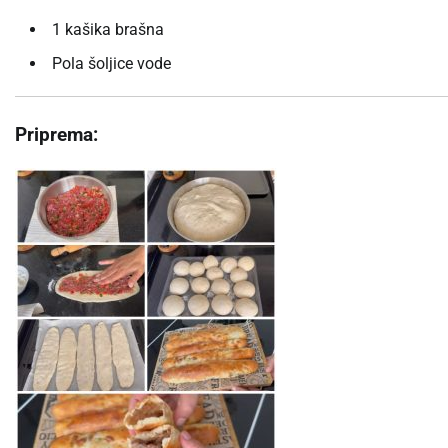
1 kašika brašna
Pola šoljice vode
Priprema: