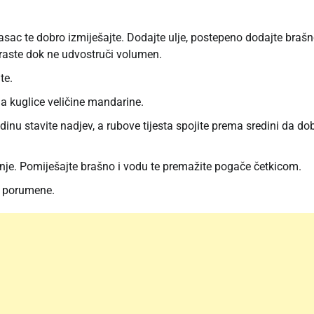
sac te dobro izmiješajte. Dodajte ulje, postepeno dodajte brašn
naraste dok ne udvostruči volumen.
te.
a na kuglice veličine mandarine.
inu stavite nadjev, a rubove tijesta spojite prema sredini da dob
nje. Pomiješajte brašno i vodu te premažite pogače četkicom.
e porumene.