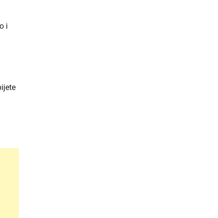
o i
ijete