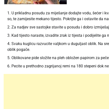
U prikladnu posudu za miješanje dodajte vodu, šećer i kva
so, te zamijesite mekano tijesto. Pokrijte ga i ostavite da 
Za nadjev sve sastojke stavite u posudu i dobro izmiješaj
Kad tijesto naraste, izvadite zrak iz tijesta i podijelite g
Svaku kuglicu razvucite valjkom u duguljast oblik. Na sred
oblik pogače.
Oblikovane pide složite na pleh obložen papirom za peče
Pecite u prethodno zagrijanoj rerni na 180 stepeni dok n