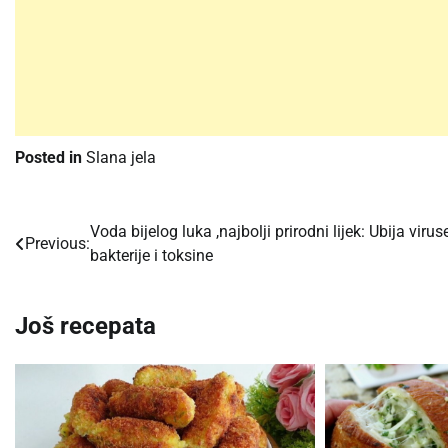
Posted in
Slana jela
Voda bijelog luka ,najbolji prirodni lijek: Ubija viruse
Post
Previous:
bakterije i toksine
navigation
Još recepata